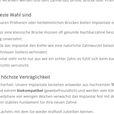
fer verankert werden und dem Zahnersatz (Krone, Brücke oder Proth
este Wahl sind
ren Prothesen oder herkömmlichen Brücken bieten Implantate en
ür eine klassische Brücke müssen oft gesunde Nachbarzähne besc
ig unversehrt.
a das Implantat den Kiefer wie eine natürliche Zahnwurzel belas
hnlosen Stellen) verhindert.
ntat sieht nicht nur aus wie ein echter Zahn, es fühlt sich beim 
nichts verrutscht.
 höchste Verträglichkeit
Sicherheit. Unsere Implantate bestehen entweder aus hochreinem
T
ind extrem
biokompatibel
(gewebefreundlich) und werden vom Kör
ilphase von wenigen Wochen verwächst das Implantat fest mit 
 ein stabiles Fundament für Ihre neuen Zähne.
Lächeln, mit dem Sie wieder kraftvoll zubeißen können.