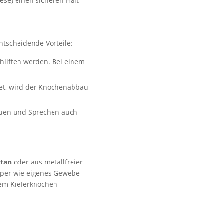
ese) einen sicheren Halt
tscheidende Vorteile:
hliffen werden. Bei einem
tet, wird der Knochenabbau
Kauen und Sprechen auch
itan
oder aus metallfreier
per wie eigenes Gewebe
dem Kieferknochen