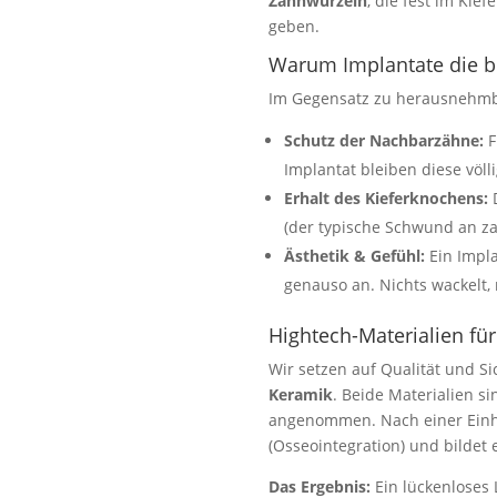
Zahnwurzeln
, die fest im Kie
geben.
Warum Implantate die b
Im Gegensatz zu herausnehmba
Schutz der Nachbarzähne:
F
Implantat bleiben diese völl
Erhalt des Kieferknochens:
D
(der typische Schwund an za
Ästhetik & Gefühl:
Ein Impla
genauso an. Nichts wackelt, 
Hightech-Materialien für
Wir setzen auf Qualität und 
Keramik
. Beide Materialien s
angenommen. Nach einer Einhe
(Osseointegration) und bildet
Das Ergebnis:
Ein lückenloses 